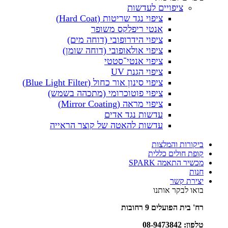
ציפויים לעדשות
ציפוי נגד שריטות (Hard Coat)
אנטי ריפלקס משופר
ציפוי הידרופובי (דוחה מים)
ציפוי אולאופובי (דוחה שומן)
ציפוי אנטי־סטטי
ציפוי הגנת UV
ציפוי סינון אור כחול (Blue Light Filter)
ציפוי פוטוכרומי (מתכהה בשמש)
ציפוי מראה (Mirror Coating)
עדשות נגד אדים
עדשות להאטה של קוצר הראייה
ביקורות והמלצות
קופת חולים כללית
מכשיר התאמה SPARK
חנות
יצירת קשר
בואו לבקר אותנו
רח' בית הפועלים 9 רחובות
טלפון:
08-9473842