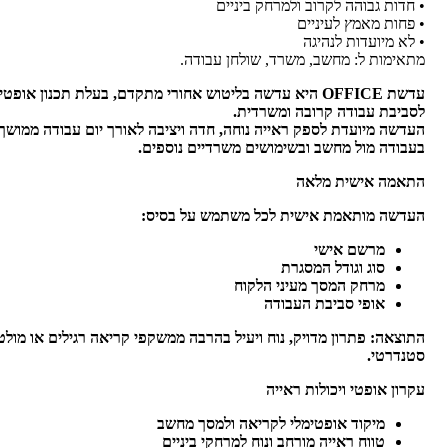
• חדות גבוהה לקרוב ולמרחק ביניים
• פחות מאמץ לעיניים
• לא מיועדות לנהיגה
מתאימות ל: מחשב, משרד, שולחן עבודה.
עדשת
OFFICE
היא עדשה בליטוש אחורי מתקדם, בעלת תכנון אופטי י
לסביבת עבודה קרובה ומשרדית
.
העדשה מיועדת לספק ראייה נוחה, חדה ויציבה לאורך יום עבודה ממושך
בעבודה מול מחשב ובשימושים משרדיים נוספים
.
התאמה אישית מלאה
העדשה מותאמת אישית לכל משתמש על בסיס
:
מרשם אישי
סוג וגודל המסגרת
מרחק המסך מעיני הלקוח
אופי סביבת העבודה
התוצאה: פתרון מדויק, נוח ויעיל בהרבה ממשקפי קריאה רגילים או מולט
סטנדרטי
.
עקרון אופטי ויכולות ראייה
מיקוד אופטימלי לקריאה ולמסך מחשב
טווח ראייה מורחב ונוח למרחקי ביניים